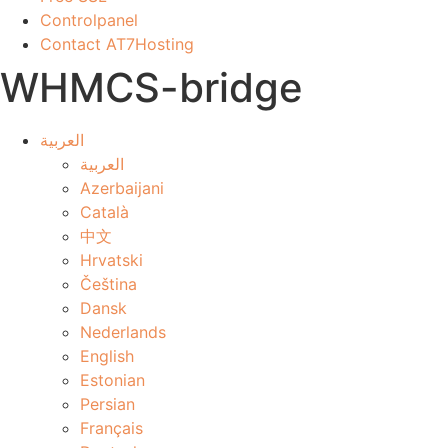
Controlpanel
Contact AT7Hosting
WHMCS-bridge
العربية
العربية
Azerbaijani
Català
中文
Hrvatski
Čeština
Dansk
Nederlands
English
Estonian
Persian
Français