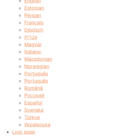
English
Estonian
Persian
Français
Deutsch
עברית
Magyar
Italiano
Macedonian
Norwegian
Português
Português
Română
Русский
Español
Svenska
Türkçe
Українська
Logi sisse