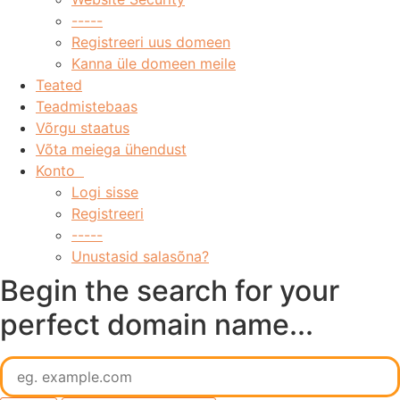
-----
Registreeri uus domeen
Kanna üle domeen meile
Teated
Teadmistebaas
Võrgu staatus
Võta meiega ühendust
Konto
Logi sisse
Registreeri
-----
Unustasid salasõna?
Begin the search for your
perfect domain name...