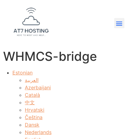
WHMCS-bridge
Estonian
العربية
Azerbaijani
Català
中文
Hrvatski
Čeština
Dansk
Nederlands