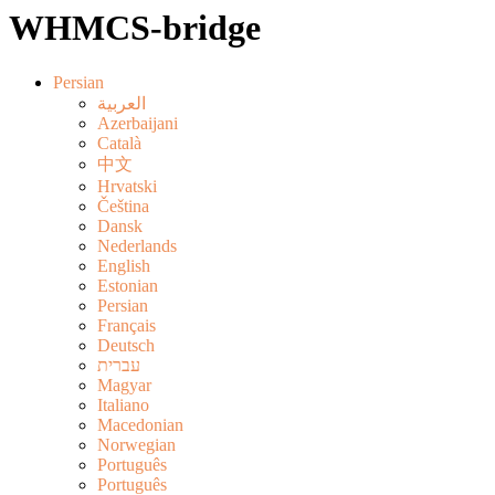
WHMCS-bridge
Persian
العربية
Azerbaijani
Català
中文
Hrvatski
Čeština
Dansk
Nederlands
English
Estonian
Persian
Français
Deutsch
עברית
Magyar
Italiano
Macedonian
Norwegian
Português
Português