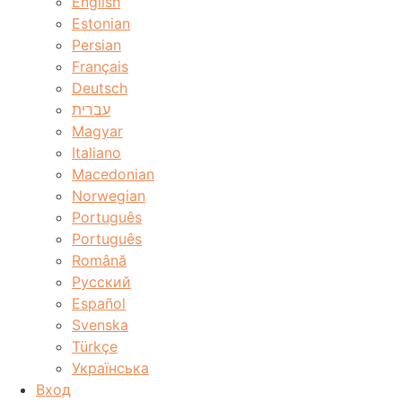
English
Estonian
Persian
Français
Deutsch
עברית
Magyar
Italiano
Macedonian
Norwegian
Português
Português
Română
Русский
Español
Svenska
Türkçe
Українська
Вход