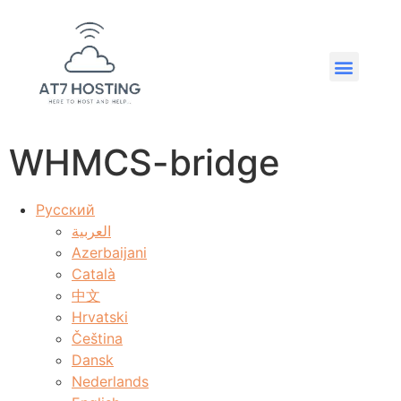
WHMCS-bridge
Русский
العربية
Azerbaijani
Català
中文
Hrvatski
Čeština
Dansk
Nederlands